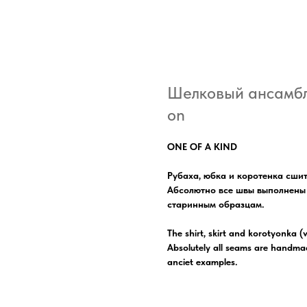
Шелковый ансамбль
on
ONE OF A KIND
Рубаха, юбка и коротенка сши
Абсолютно все швы выполнены 
старинным образцам.
The shirt, skirt and korotyonka (
Absolutely all seams are handma
anciet examples.